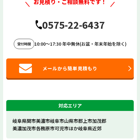
お見積り・ご相談無料です！
0575-22-6437
10:00〜17:30 年中無休(お盆・年末年始を除く)
受付時間
メールから簡単見積もり
対応エリア
岐阜県関市
美濃市
岐阜市
山県市
郡上市
加茂郡
美濃加茂市
各務原市
可児市
ほか岐阜県近郊