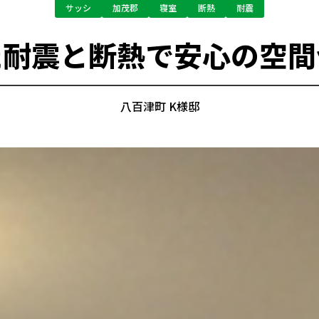
サッシ
加茂郡
寝室
断熱
耐震
た耐震と断熱で安心の空間
八百津町 K様邸