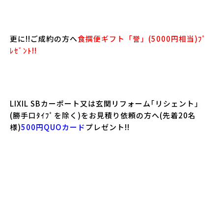
更に!!ご成約の方へ
食撰便ギフト「誉」(5000円相当)ﾌﾟ
ﾚｾﾞﾝﾄ!!
LIXIL SBカーポート又は玄関リフォーム｢リシェント」
(勝手口ﾀｲﾌﾟを除く)をお見積り依頼の方へ(先着20名
様)
500円QUOカード
プレゼント!!