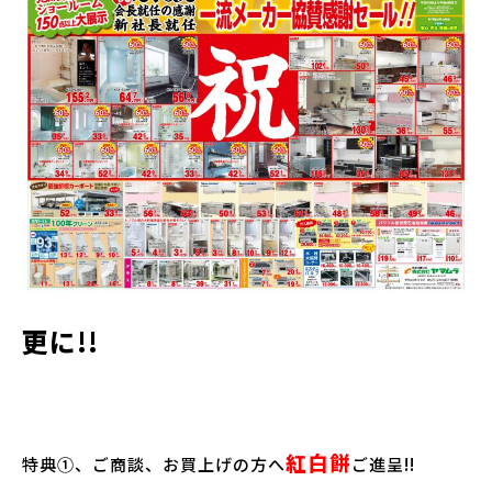
更に!!
紅白餅
特典①、ご商談、お買上げの方へ
ご進呈!!