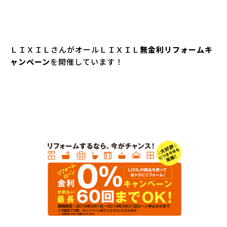
ＬＩＸＩＬさんがオールＬＩＸＩＬ
無金利リフォームキ
ャンペーン
を開催しています！